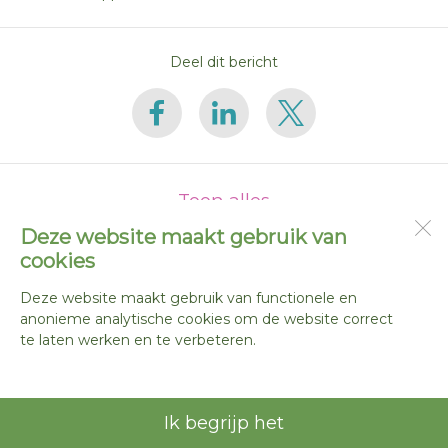
Deel dit bericht
Toon alles
Deze website maakt gebruik van
cookies
De Goudakker
Reigerstraat 37
Deze website maakt gebruik van functionele en
2802 EM
Gouda
anonieme analytische cookies om de website correct
te laten werken en te verbeteren.
Open desktopversie
Ik begrijp het
Ziber DS4